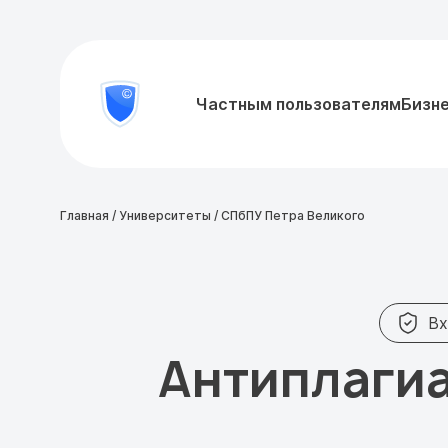
8
Частным пользователям
Бизн
Проверить
800
документ
777-
81-
28
Главная
/
Университеты
/
СПбПУ Петра Великого
Вх
Антиплагиа