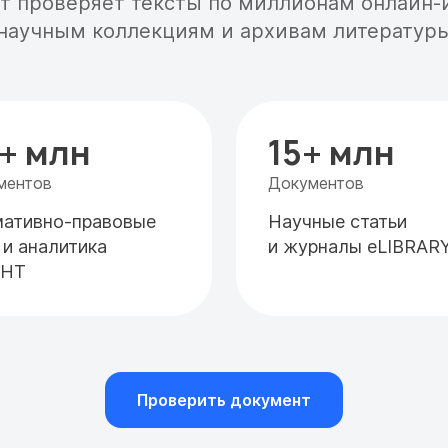
т проверяет тексты по миллионам онлайн-
научным коллекциям и архивам литератур
1+ млн
15+ млн
ментов
Документов
ативно-правовые
Научные статьи
 и аналитика
и журналы eLIBRAR
АНТ
Проверить документ