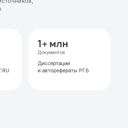
источников,
ы
1+ млн
Документов
Диссертации
Y.RU
и авторефераты РГБ