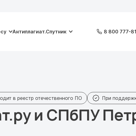
есу
Антиплагиат.Спутник
8 800 777-8
одит в реестр отечественного ПО
При поддерж
т.ру и СПбПУ Пет