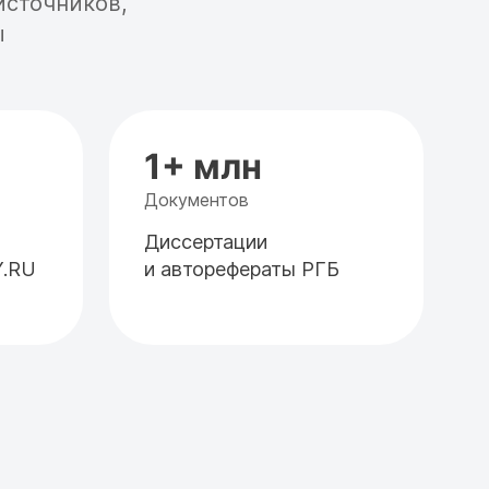
источников,
ы
1+ млн
Документов
Диссертации
Y.RU
и авторефераты РГБ