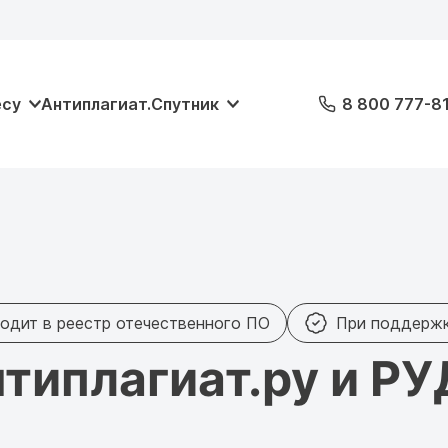
есу
Антиплагиат.Спутник
8 800 777-8
одит в реестр отечественного ПО
При поддерж
типлагиат.ру и Р