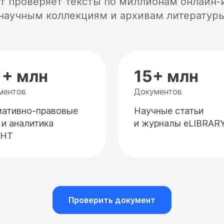
т проверяет тексты по миллионам онлайн-
научным коллекциям и архивам литератур
1+ млн
15+ млн
ментов
Документов
ативно-правовые
Научные статьи
 и аналитика
и журналы eLIBRAR
АНТ
Проверить документ