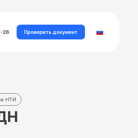
1-28
Проверить документ
ке НТИ
УДН