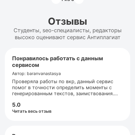
Отзывы
Студенты, seo-специалисты, редакторы
высоко оценивают сервис Антиплагиат
Понравилось работать с данным
сервисом
Автор: baranvanastasya
Проверяла работы по вкр, данный сервис
помог в точности определить моменты с
генерированным текстов, заимствования.
Точно также как в самом учебном заведении.
5.0
Это позволило заранее отредактировать
текст как надо. Также радует быстрая
Читать весь отзыв
проверка. Весь процесс занял от силы минут
10.