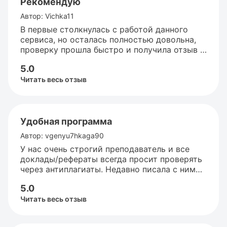
Рекомендую
Автор: Vichka11
В первые столкнулась с работой данного
сервиса, но осталась полностью довольна,
проверку прошла быстро и получила отзыв с
подробным описанием. Обязательно
5.0
воспользуюсь еще раз при необходимости
Читать весь отзыв
Удобная программа
Автор: vgenyu7hkaga90
У нас очень строгий преподаватель и все
доклады/рефераты всегда просит проверять
через антиплагиаты. Недавно писала с ним
статью для конференции и, естественно, её
5.0
тоже нужно было проверить. Я обычно
пользуюсь бесплатными сервисами, но в
Читать весь отзыв
этот раз решила шикануть и проверить всё
через эту программу – Антиплагиат. ру. Здесь