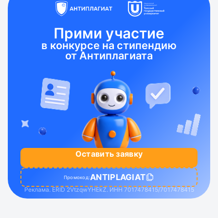
Прими участие
в конкурсе на стипендию
от Антиплагиата
Оставить заявку
ANTIPLAGIAT
Промокод:
Реклама. ERID 2VtzqwYHEkZ. ИНН 7017478415/7017478415