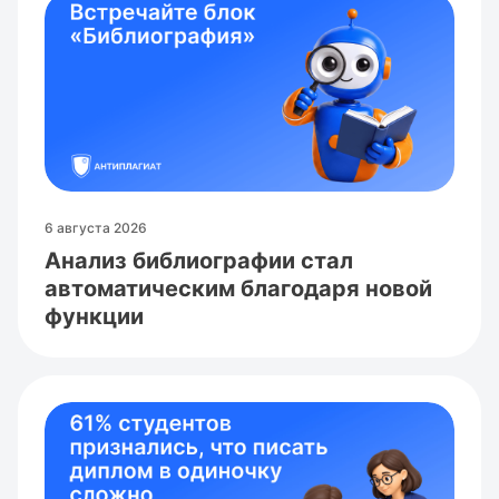
но сама проверка более расширенная. Я
вижу где есть заимствования, цитирование,
использование искусственного интеллекта
(это вообще очень удобная опция), перевод с
английского (тоже классная вещь). В целом,
с моей статьёй всё ок, но я нашла пару
моментов, доработала статью и снова
проверила, чтобы всё было ок
6 августа 2026
Анализ библиографии стал
автоматическим благодаря новой
функции