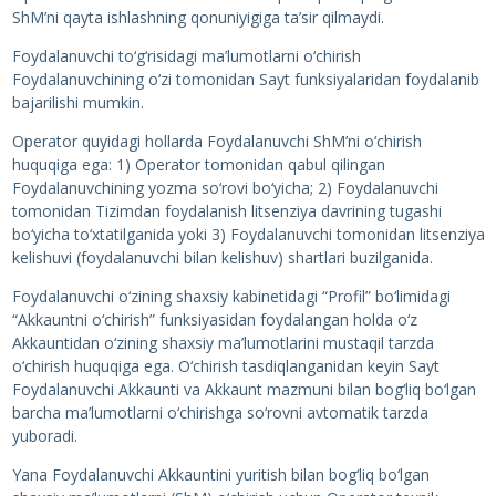
ShM’ni qayta ishlashning qonuniyigiga ta’sir qilmaydi.
Foydalanuvchi to‘g‘risidagi ma’lumotlarni o‘chirish
Foydalanuvchining o‘zi tomonidan Sayt funksiyalaridan foydalanib
bajarilishi mumkin.
Operator quyidagi hollarda Foydalanuvchi ShM’ni o‘chirish
huquqiga ega: 1) Operator tomonidan qabul qilingan
Foydalanuvchining yozma so‘rovi bo‘yicha; 2) Foydalanuvchi
tomonidan Tizimdan foydalanish litsenziya davrining tugashi
bo‘yicha to‘xtatilganida yoki 3) Foydalanuvchi tomonidan litsenziya
kelishuvi (foydalanuvchi bilan kelishuv) shartlari buzilganida.
Foydalanuvchi o‘zining shaxsiy kabinetidagi “Profil” bo‘limidagi
“Akkauntni o‘chirish” funksiyasidan foydalangan holda o‘z
Akkauntidan o‘zining shaxsiy ma’lumotlarini mustaqil tarzda
o‘chirish huquqiga ega. O‘chirish tasdiqlanganidan keyin Sayt
Foydalanuvchi Akkaunti va Akkaunt mazmuni bilan bog‘liq bo‘lgan
barcha ma’lumotlarni o‘chirishga so‘rovni avtomatik tarzda
yuboradi.
Yana Foydalanuvchi Akkauntini yuritish bilan bog‘liq bo‘lgan