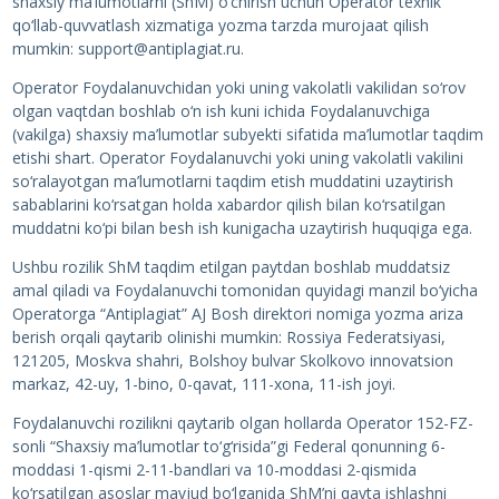
shaxsiy ma’lumotlarni (ShM) o‘chirish uchun Operator texnik
qo‘llab-quvvatlash xizmatiga yozma tarzda murojaat qilish
mumkin: support@antiplagiat.ru.
Operator Foydalanuvchidan yoki uning vakolatli vakilidan so‘rov
olgan vaqtdan boshlab o‘n ish kuni ichida Foydalanuvchiga
(vakilga) shaxsiy ma’lumotlar subyekti sifatida ma’lumotlar taqdim
etishi shart. Operator Foydalanuvchi yoki uning vakolatli vakilini
so‘ralayotgan ma’lumotlarni taqdim etish muddatini uzaytirish
sabablarini ko‘rsatgan holda xabardor qilish bilan ko‘rsatilgan
muddatni ko‘pi bilan besh ish kunigacha uzaytirish huquqiga ega.
Ushbu rozilik ShM taqdim etilgan paytdan boshlab muddatsiz
amal qiladi va Foydalanuvchi tomonidan quyidagi manzil bo‘yicha
Operatorga “Antiplagiat” AJ Bosh direktori nomiga yozma ariza
berish orqali qaytarib olinishi mumkin: Rossiya Federatsiyasi,
121205, Moskva shahri, Bolshoy bulvar Skolkovo innovatsion
markaz, 42-uy, 1-bino, 0-qavat, 111-xona, 11-ish joyi.
Foydalanuvchi rozilikni qaytarib olgan hollarda Operator 152-FZ-
sonli “Shaxsiy ma’lumotlar to‘g‘risida”gi Federal qonunning 6-
moddasi 1-qismi 2-11-bandlari va 10-moddasi 2-qismida
ko‘rsatilgan asoslar mavjud bo‘lganida ShM’ni qayta ishlashni