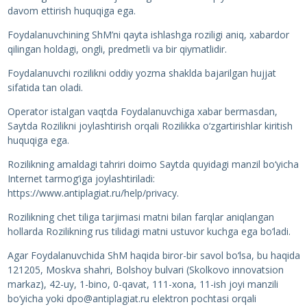
davom ettirish huquqiga ega.
Foydalanuvchining ShM’ni qayta ishlashga roziligi aniq, xabardor
qilingan holdagi, ongli, predmetli va bir qiymatlidir.
Foydalanuvchi rozilikni oddiy yozma shaklda bajarilgan hujjat
sifatida tan oladi.
Operator istalgan vaqtda Foydalanuvchiga xabar bermasdan,
Saytda Rozilikni joylashtirish orqali Rozilikka o‘zgartirishlar kiritish
huquqiga ega.
Rozilikning amaldagi tahriri doimo Saytda quyidagi manzil bo‘yicha
Internet tarmog‘iga joylashtiriladi:
https://www.antiplagiat.ru/help/privacy.
Rozilikning chet tiliga tarjimasi matni bilan farqlar aniqlangan
hollarda Rozilikning rus tilidagi matni ustuvor kuchga ega bo‘ladi.
Agar Foydalanuvchida ShM haqida biror-bir savol bo‘lsa, bu haqida
121205, Moskva shahri, Bolshoy bulvari (Skolkovo innovatsion
markaz), 42-uy, 1-bino, 0-qavat, 111-xona, 11-ish joyi manzili
bo‘yicha yoki dpo@antiplagiat.ru elektron pochtasi orqali