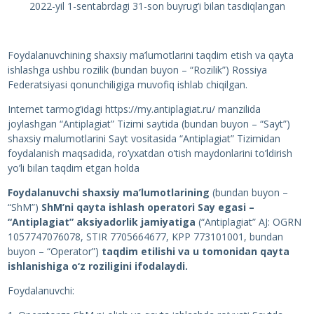
2022-yil 1-sentabrdagi 31-son buyrug’i bilan tasdiqlangan
Foydalanuvchining shaxsiy ma’lumotlarini taqdim etish va qayta
ishlashga ushbu rozilik (bundan buyon – “Rozilik”) Rossiya
Federatsiyasi qonunchiligiga muvofiq ishlab chiqilgan.
Internet tarmog’idagi https://my.antiplagiat.ru/ manzilida
joylashgan “Antiplagiat” Tizimi saytida (bundan buyon – “Sayt”)
shaxsiy malumotlarini Sayt vositasida “Antiplagiat” Tizimidan
foydalanish maqsadida, ro’yxatdan o’tish maydonlarini to’ldirish
yo’li bilan taqdim etgan holda
Foydalanuvchi shaxsiy ma’lumotlarining
(bundan buyon –
“ShM”)
ShM’ni qayta ishlash operatori Say egasi –
“Antiplagiat” aksiyadorlik jamiyatiga
(“Antiplagiat” AJ: OGRN
1057747076078, STIR 7705664677, KPP 773101001, bundan
buyon – “Operator”)
taqdim etilishi va u tomonidan qayta
ishlanishiga o‘z roziligini ifodalaydi.
Foydalanuvchi: