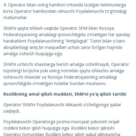
4. Operator bilan uning hamkori o‘rtasida tuzilgan kelishuvlarga
ko‘ra Operator hamkoridan olinuvchi Foydalanuvchi to‘g‘risidagi
ma’lumotlar.
ShM’ni qayta ishlash vaqtida Operator ShM bilan Rossiya
Federatsiyasining amaldagi qonunchiligida o‘rnatilgan har qanday
harakatlarni Foydalanuvchining “Antiplagiat” Tizimi bilan o‘zaro
aloqalaridagi aniq bir maqsadlari uchun zarur bo‘lgan hajmda
amalga oshirish huquqiga ega.
ShM’ni uchinchi shaxslarga berish amalga oshirilmaydi, Operator
topshirig‘i bo‘yicha yoki uning nomidan qayta ishlashni amalga
oshiruvchi shaxslar va Rossiya Federatsiyasining amaldagi
qonunchiligida o‘rnatilgan holatlar bundan mustasno.
Rozilikning amal qilish muddati, ShM’ni yo‘q qilish tartibi
Operator ShM’ni Foydalanuvchi Akkaunti o‘chirilguniga qadar
saqlaydi.
Foydalanuvchi Operatorga yozma murojaat yuborish orqali
rozilikni bekor qilish huquqiga ega. Rozilikni bekor qilinishi
Operator tomonidan Rozilikni bekor qilish qabul qilingunicha