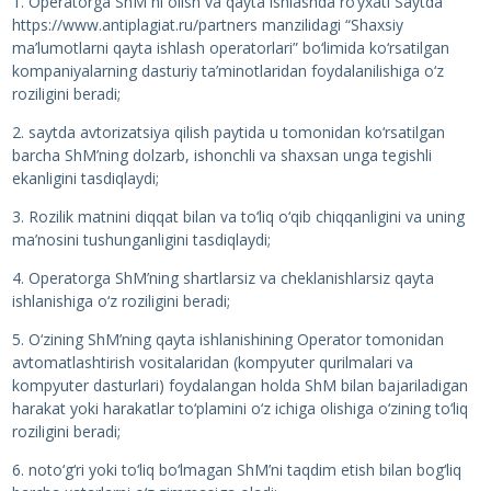
1. Operatorga ShM ni olish va qayta ishlashda ro‘yxati Saytda
https://www.antiplagiat.ru/partners manzilidagi “Shaxsiy
ma’lumotlarni qayta ishlash operatorlari” bo‘limida ko‘rsatilgan
kompaniyalarning dasturiy ta’minotlaridan foydalanilishiga o‘z
roziligini beradi;
2. saytda avtorizatsiya qilish paytida u tomonidan ko‘rsatilgan
barcha ShM’ning dolzarb, ishonchli va shaxsan unga tegishli
ekanligini tasdiqlaydi;
3. Rozilik matnini diqqat bilan va to‘liq o‘qib chiqqanligini va uning
ma’nosini tushunganligini tasdiqlaydi;
4. Operatorga ShM’ning shartlarsiz va cheklanishlarsiz qayta
ishlanishiga o‘z roziligini beradi;
5. O‘zining ShM’ning qayta ishlanishining Operator tomonidan
avtomatlashtirish vositalaridan (kompyuter qurilmalari va
kompyuter dasturlari) foydalangan holda ShM bilan bajariladigan
harakat yoki harakatlar to‘plamini o‘z ichiga olishiga o‘zining to‘liq
roziligini beradi;
6. noto‘g‘ri yoki to‘liq bo‘lmagan ShM’ni taqdim etish bilan bog‘liq