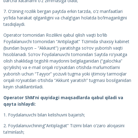
barcha xatarlarni o‘z zimmasiga oladi;
7. O‘zining rozilik bergan paytda erkin tarzda, o‘z manfaatlari
yo‘lida harakat qilganligini va chalg‘igan holatda bo‘lmaganligini
tasdiqlaydi.
Operator tomonidan Rozilikni qabul qilish vaqti bo‘lib
Foydalanuvchi tomonidan “Antiplagiat” Tizimida shaxsiy kabinet
(bundan buyon – “Akkaunt”) yaratishga so‘rov yuborish vaqti
hisoblanadi. So‘rov Foydalanuvchi tomonidan Saytda ro‘yxatga
olish shaklidagi tegishli maydonni belgilaganidan (“galochka”
qo‘yilishi) va e-mail orqali ro‘yxatdan o‘tishda ma’lumotlarni
yuborish uchun “Tayyor” yozuvli tugma yoki ijtimoiy tarmoqlar
orqali ro‘yxatdan o‘tishda “Akkunt yaratish” tugmasi bosilganidan
keyin shakllantiriladi.
Operator ShM’ni quyidagi maqsadlarda qabul qiladi va
qayta ishlaydi:
1. Foydalanuvchi bilan kelishuvni bajarish;
2. Foydalanuvchining”Antiplagiat” Tizimi bilan o‘zaro aloqasini
ta’minlash;