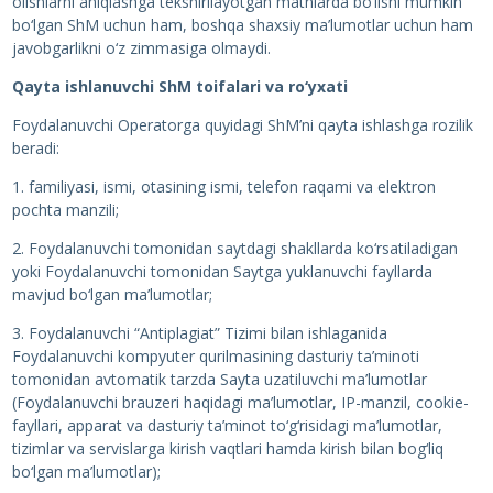
olishlarni aniqlashga tekshirilayotgan matnlarda bo‘lishi mumkin
bo‘lgan ShM uchun ham, boshqa shaxsiy ma’lumotlar uchun ham
javobgarlikni o‘z zimmasiga olmaydi.
Qayta ishlanuvchi ShM toifalari va ro‘yxati
Foydalanuvchi Operatorga quyidagi ShM’ni qayta ishlashga rozilik
beradi:
1. familiyasi, ismi, otasining ismi, telefon raqami va elektron
pochta manzili;
2. Foydalanuvchi tomonidan saytdagi shakllarda ko‘rsatiladigan
yoki Foydalanuvchi tomonidan Saytga yuklanuvchi fayllarda
mavjud bo‘lgan ma’lumotlar;
3. Foydalanuvchi “Antiplagiat” Tizimi bilan ishlaganida
Foydalanuvchi kompyuter qurilmasining dasturiy ta’minoti
tomonidan avtomatik tarzda Sayta uzatiluvchi ma’lumotlar
(Foydalanuvchi brauzeri haqidagi ma’lumotlar, IP-manzil, cookie-
fayllari, apparat va dasturiy ta’minot to‘g‘risidagi ma’lumotlar,
tizimlar va servislarga kirish vaqtlari hamda kirish bilan bog‘liq
bo‘lgan ma’lumotlar);