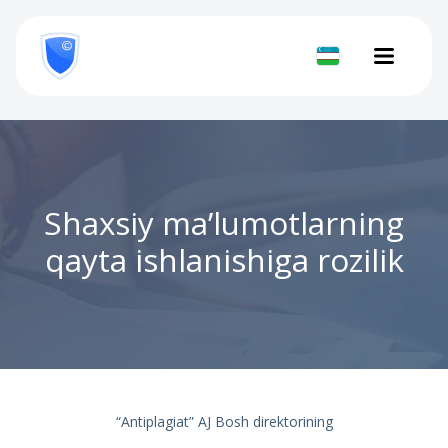
8
800
777-
Hujjatni
81-
28
tekshirish
Shaxsiy ma’lumotlarning
qayta ishlanishiga rozilik
“Antiplagiat” AJ Bosh direktorining