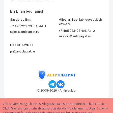
Biz bilan bog'lanish
Savdo bo'limi:
Mijozlarni qo'llab-quvvatlash
xizmati:
+7 495 223-23-84
, Ad. 1
+7 495 223-23-84
, Ad. 2
sales@antiplagiat.ru
support@antiplagiat.ru
Пресс-служба
pr@antiplagiat.ru
© 2005–2026 «Antiplagiat»
Veb-saytimizning ishlashi sizda yaxshi taassurot qoldirishi uchun cookies
("kuki") va shunga o‘xshash texnologiyalardan foydalanamiz. Agar Siz veb-
saytimizdan foydalanishda davom etsangiz, bu Sizning cookies