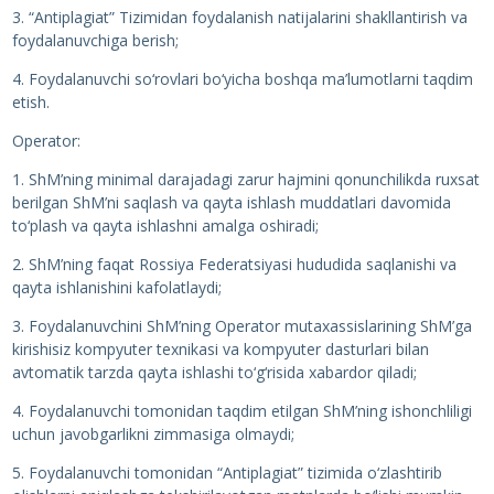
3. “Antiplagiat” Tizimidan foydalanish natijalarini shakllantirish va
foydalanuvchiga berish;
4. Foydalanuvchi so‘rovlari bo‘yicha boshqa ma’lumotlarni taqdim
etish.
Operator:
1. ShM’ning minimal darajadagi zarur hajmini qonunchilikda ruxsat
berilgan ShM’ni saqlash va qayta ishlash muddatlari davomida
to‘plash va qayta ishlashni amalga oshiradi;
2. ShM’ning faqat Rossiya Federatsiyasi hududida saqlanishi va
qayta ishlanishini kafolatlaydi;
3. Foydalanuvchini ShM’ning Operator mutaxassislarining ShM’ga
kirishisiz kompyuter texnikasi va kompyuter dasturlari bilan
avtomatik tarzda qayta ishlashi to‘g‘risida xabardor qiladi;
4. Foydalanuvchi tomonidan taqdim etilgan ShM’ning ishonchliligi
uchun javobgarlikni zimmasiga olmaydi;
5. Foydalanuvchi tomonidan “Antiplagiat” tizimida o‘zlashtirib