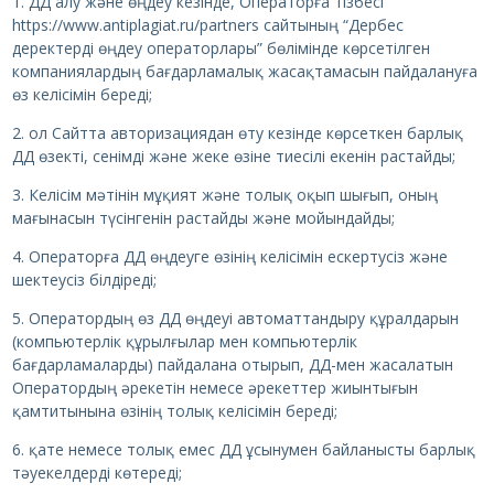
1. ДД алу және өңдеу кезінде, Операторға тізбесі
https://www.antiplagiat.ru/partners сайтының “Дербес
деректерді өңдеу операторлары” бөлімінде көрсетілген
компаниялардың бағдарламалық жасақтамасын пайдалануға
өз келісімін береді;
2. ол Сайтта авторизациядан өту кезінде көрсеткен барлық
ДД өзекті, сенімді және жеке өзіне тиесілі екенін растайды;
3. Келісім мәтінін мұқият және толық оқып шығып, оның
мағынасын түсінгенін растайды және мойындайды;
4. Операторға ДД өңдеуге өзінің келісімін ескертусіз және
шектеусіз білдіреді;
5. Оператордың өз ДД өңдеуі автоматтандыру құралдарын
(компьютерлік құрылғылар мен компьютерлік
бағдарламаларды) пайдалана отырып, ДД-мен жасалатын
Оператордың әрекетін немесе әрекеттер жиынтығын
қамтитынына өзінің толық келісімін береді;
6. қате немесе толық емес ДД ұсынумен байланысты барлық
тәуекелдерді көтереді;