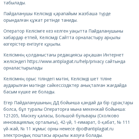
табылады.
Пайдаланушы Келісімді қарапайым жазбаша түрде
орындалған құжат ретінде таниды.
Оператор Келісімге кез келген уақытта Пайдаланушыны
хабардар етпей, Келісімді Сайтта орналастыру арқылы
өзгерістер енгізуге құқылы.
Келісімнің қолданыстағы редакциясы әрқашан Интернет
желісіндегі https://www.antiplagiat.ru/help/privacy сайтында
орналастырылады
Келісімнің орыс тіліндегі мәтіні, Келісімді шет тіліне
аударылған мәтінде сәйкессіздіктер анықталған жағдайда
басым күшке ие болады.
Егер Пайдаланушының ДД бойынша қандай да бір сұрақтары
болса, бұл туралы Операторға мына мекенжай бойынша:
121205, Мәскеу қаласы, Большой бульвары (Сколково
инновациялық орталығы), 42-үй, 1-ғимарат, 0-қабат, № 111
үй-жай, № 11 жұмыс орны немесе dpo@antiplagiat.ru
электрондық поштасы арқылы жазуға болады.