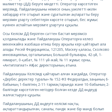
мәліметтер (ДД) беруге міндетті. Оператор көрсетілген
мерзімді, Пайдаланушыны немесе оның уәкілетті өкілін
хабардар ете отырып және сұратылған ақпаратты беру
мерзімін ұзарту себептерін көрсете отырып, бес жұмыс
күнінен аспайтын мерзімге ұзартуға құқылы.
Осы Келісім ДД берілген сәттен бастап мерзімсіз
қолданылады және Пайдаланушы Операторға келесі
мекенжайға жазбаша өтініш беру арқылы кері қайтарып ала
алады: Ресей Федерациясы, 121205, Мәскеу қаласы, Сколково
инновациялық орталығының Большой бульвары, 42-үй, 1-
ғимарат, 0-қабат, № 111 үй-жай, № 11 жұмыс орны,
«Антиплагиат» АҚ Бас директорының атына.
Пайдаланушы Келісімді қайтарып алған жағдайда, Оператор
«Дербес деректер туралы» № 152-ФЗ Федералдық заңының 6-
бабының 1-бөлігінің 2-11-тармақтарында және 10-бабының 2-
бөлігінде көрсетілген негіздер болған кезде ДД өңдеуді
жалғастыруға құқылы.
Пайдаланушының ДД өңдеуге келісімі нақты,
ақпараттандырылған, саналы, пәндік және бір мәнді болып