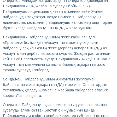
Оператор мынадай жағдайларда: 1) Оператор қабылдаған
Пайдаланушының жазбаша сұратуы бойынша; 2)
Пайдаланушы лицензиялық кезең өткеннен кейін Жүйені
пайдалануды тоқтатқан кезде немесе 3) Пайдаланушы
лицензиялық келісімнің (пайдаланушы келісімінің) шарттарын
бұзған кезде Пайдаланушының ДД жоюға құқылы.
Пайдаланушы Пайдаланушының жеке кабинетіндегі
«Профиль» бөліміндегі «Аккаунтты жою» функциясын
пайдалану арқылы өзінің жеке (дербес) ақпаратын (ДД) өз
Аккаунтынан дербес өзі жоюға құқылы. Жоюды растағаннан
кейін, Сайт автоматты түрде Пайдаланушы Аккаунтын және
Аккаунттың мазмұнына қатысты барлық ақпаратты жою
туралы сұратуды жібереді.
Сондай-ақ, Пайдаланушының Аккаунтын жүргізумен
байланысты жеке ақпаратты (ДД) жою үшін Оператордың
техникалық қолдау қызметіне жазбаша хабарласа аласыз:
support@antiplagiat.ru.
Оператор Пайдаланушыдан немесе оның уәкілетті өкілінен
сұратуды алған сәттен бастап он жұмыс күні ішінде
Пайдаланушыға (өкілге) дербес деректер субъектісі ретінде