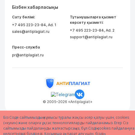
Бізбен хабарласыңы
Сату бөлімі:
Тұтынушыларға қызмет
көрсету қызметі:
+7 495 223-23-84
, Ad. 1
+7 495 223-23-84
, Ad. 2
sales@antiplagiat.ru
support@antiplagiat.ru
Пресс-служба
pr@antiplagiat.ru
© 2005–2026 «Antiplagiat»
Біз Сізде сайтымыздың жұмысы туралы жақсы әсер қалуы үшін, cookies
(«куки») және оларға ұқсас технологияларды пайдаланамыз. Егер Сіз
сайтымызды пайдалануды жалғастырсаңыз, бұл Сіздің cookies пайдалануға
келісетініңізді білдіреді. Қосымша ақпарат алу үшін, біздің