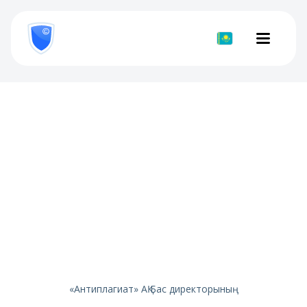
8
800
777-
Құжатты
81-
28
тексеру
Дербес деректерді өңдеуге
келісім
«Антиплагиат» АҚ Бас директорының