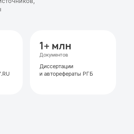
источников,
ы
1+ млн
Документов
Диссертации
Y.RU
и авторефераты РГБ