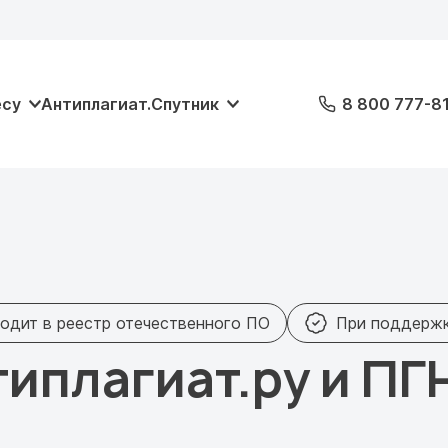
есу
Антиплагиат.Спутник
8 800 777-8
одит в реестр отечественного ПО
При поддерж
типлагиат.ру и ПГ