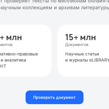
т проверяет тексты по миллионам онлайн-
научным коллекциям и архивам литератур
1+ млн
15+ млн
ментов
Документов
ативно-правовые
Научные статьи
 и аналитика
и журналы eLIBRAR
АНТ
Проверить документ