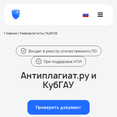
8
800
777-
Проверить
81-
документ
28
Главная
/
Университеты
/
КубГАУ
Входит в реестр отечественного ПО
При поддержке НТИ
Антиплагиат.ру и
КубГАУ
Проверить документ