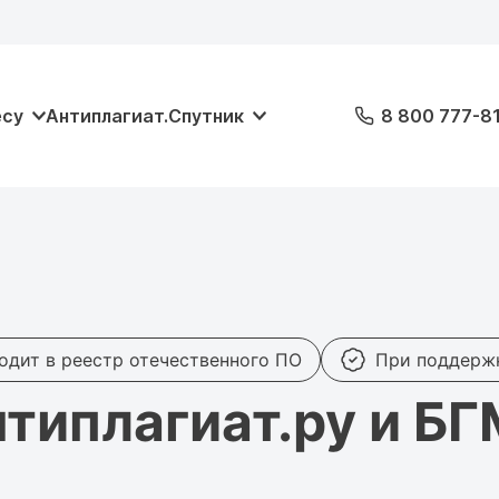
есу
Антиплагиат.Спутник
8 800 777-8
одит в реестр отечественного ПО
При поддерж
типлагиат.ру и Б