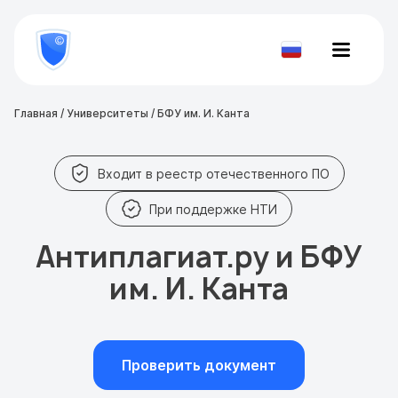
8
800
777-
Проверить
81-
документ
28
Главная
/
Университеты
/
БФУ им. И. Канта
Входит в реестр отечественного ПО
При поддержке НТИ
Антиплагиат.ру и БФУ
им. И. Канта
Проверить документ