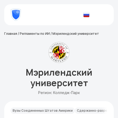
8
800
777-
Проверить
81-
документ
28
Главная
/
Регламенты по ИИ
/
Мэрилендский университет
Мэрилендский
университет
Регион: Колледж-Парк
Вузы Соединенных Штатов Америки
Сдержанно-разрешител