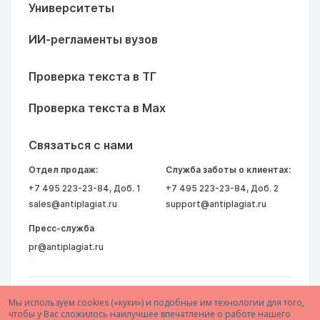
Университеты
ИИ-регламенты вузов
Проверка текста в ТГ
Проверка текста в Max
Связаться с нами
Отдел продаж:
Служба заботы о клиентах:
+7 495 223-23-84
, Доб. 1
+7 495 223-23-84
, Доб. 2
sales@antiplagiat.ru
support@antiplagiat.ru
Пресс-служба
pr@antiplagiat.ru
Мы используем cookies («куки») и подобные им технологии для того,
чтобы у Вас сложилось наилучшее впечатление о работе нашего