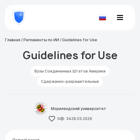
8
800
777-
Проверить
81-
документ
28
Главная
/
Регламенты по ИИ
/
Guidelines for Use
Guidelines for Use
Вузы Соединенных Штатов Америки
Сдержанно-разрешительные
Мэрилендский университет
0
34
28.05.2026
Полный текст