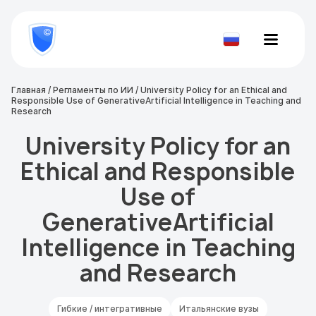
8
800
777-
Проверить
81-
документ
28
Главная
/
Регламенты по ИИ
/
University Policy for an Ethical and
Responsible Use of GenerativeArtificial Intelligence in Teaching and
Research
University Policy for an
Ethical and Responsible
Use of
GenerativeArtificial
Intelligence in Teaching
and Research
Гибкие / интегративные
Итальянские вузы