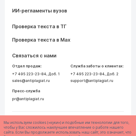
ИИ-регламенты вузов
Проверка текста в ТГ
Проверка текста в Max
Связаться с нами
Отдел продаж:
Служба заботы о клиентах:
+7 495 223-23-84
, Доб. 1
+7 495 223-23-84
, Доб. 2
sales@antiplagiat.ru
support@antiplagiat.ru
Пресс-служба
pr@antiplagiat.ru
Мы используем cookies («куки») и подобные им технологии для того,
чтобы у Вас сложилось наилучшее впечатление о работе нашего
сайта. Если Вы продолжаете использовать наш сайт, это означает, что