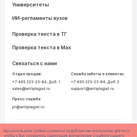
Университеты
ИИ-регламенты вузов
Проверка текста в ТГ
Проверка текста в Max
Связаться с нами
Отдел продаж:
Служба заботы о клиентах:
+7 495 223-23-84
, Доб. 1
+7 495 223-23-84
, Доб. 2
sales@antiplagiat.ru
support@antiplagiat.ru
Пресс-служба
pr@antiplagiat.ru
Мы используем cookies («куки») и подобные им технологии для того,
чтобы у Вас сложилось наилучшее впечатление о работе нашего