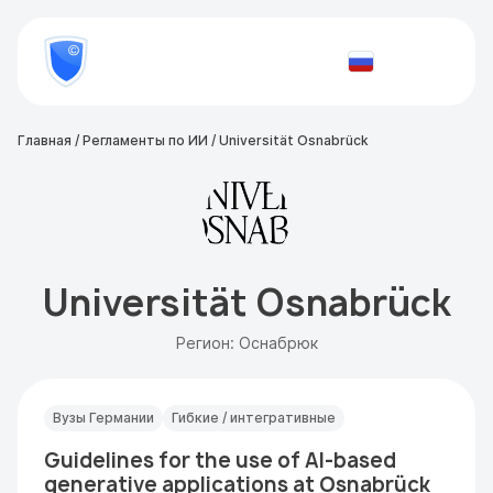
8
800
777-
Проверить
81-
документ
28
Главная
/
Регламенты по ИИ
/
Universität Osnabrück
Universität Osnabrück
Регион: Оснабрюк
Вузы Германии
Гибкие / интегративные
Guidelines for the use of AI-based
generative applications at Osnabrück