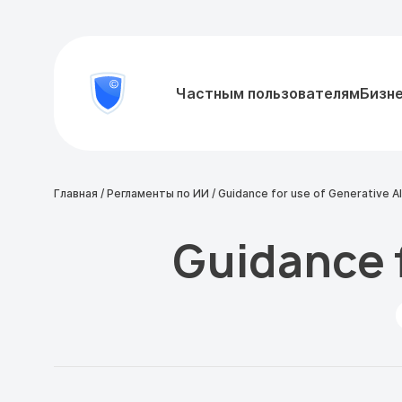
8
Частным пользователям
Бизн
Проверить
800
документ
777-
81-
28
Главная
/
Регламенты по ИИ
/
Guidance for use of Generative AI
Guidance f