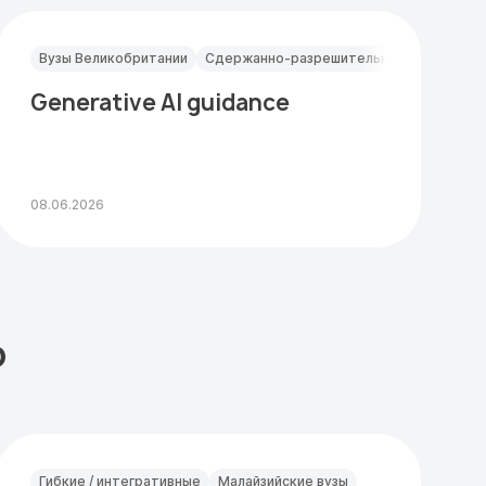
Вузы Великобритании
Сдержанно-разрешительные
Generative AI guidance
08.06.2026
о
Гибкие / интегративные
Малайзийские вузы