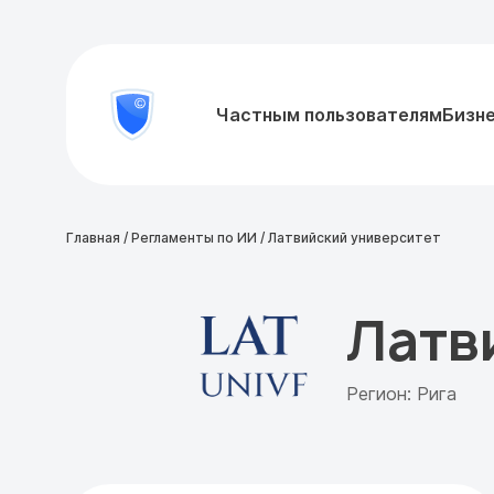
8
Частным пользователям
Бизн
Проверить
800
документ
777-
81-
28
Главная
/
Регламенты по ИИ
/
Латвийский университет
Латв
Регион: Рига