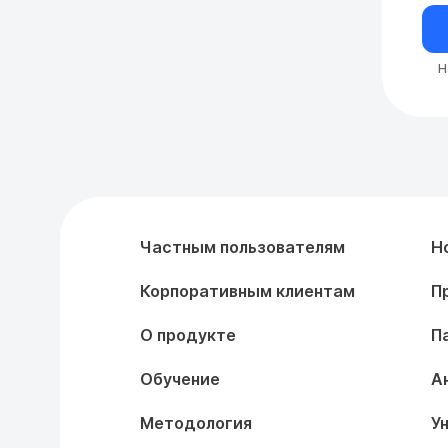
Н
Частным пользователям
Н
Корпоративным клиентам
П
О продукте
П
Обучение
А
Методология
У