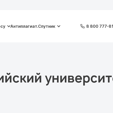
есу
Антиплагиат.Спутник
8 800 777-8
ийский университ