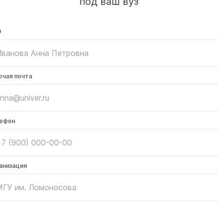
под ваш вуз
О
очая почта
ефон
анизация