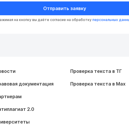
Отправить заявку
ажимая на кнопку вы даёте согласие на обработку
персональных данн
овости
Проверка текста в ТГ
равовая документация
Проверка текста в Max
артнерам
нтиплагиат 2.0
ниверситеты