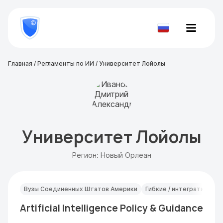
8
800
777-
Проверить
81-
документ
28
Главная
/
Регламенты по ИИ
/
Университет Лойолы
Университет Лойолы
Регион: Новый Орлеан
Вузы Соединенных Штатов Америки
Гибкие / интегративные
Artificial Intelligence Policy & Guidance