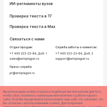
ИИ-регламенты вузов
Проверка текста в ТГ
Проверка текста в Max
Связаться с нами
Отдел продаж:
Служба заботы о клиентах:
+7 495 223-23-84
, Доб. 1
+7 495 223-23-84
, Доб. 2
sales@antiplagiat.ru
support@antiplagiat.ru
Пресс-служба
pr@antiplagiat.ru
Мы используем cookies («куки») и подобные им технологии для того,
чтобы у Вас сложилось наилучшее впечатление о работе нашего
сайта. Если Вы продолжаете использовать наш сайт, это означает, что
Вы согласны с использованием cookies. Для получения
дополнительной информации, пожалуйста, ознакомьтесь с нашими