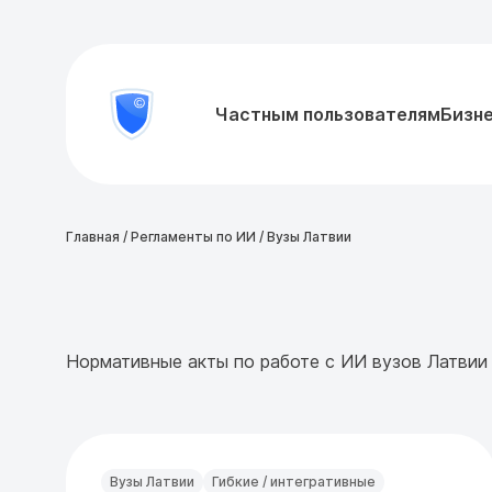
8
Частным пользователям
Бизн
Проверить
800
документ
777-
81-
28
Главная
/
Регламенты по ИИ
/
Вузы Латвии
Нормативные акты по работе с ИИ вузов Латвии
Вузы Латвии
Гибкие / интегративные