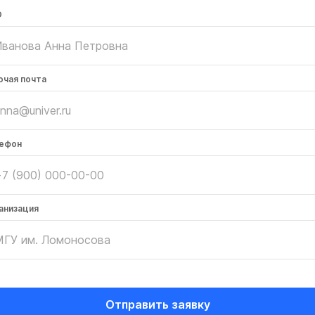
О
очая почта
ефон
анизация
Отправить заявку