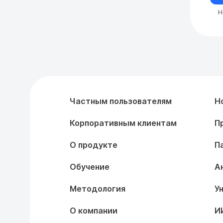
Н
Частным пользователям
Н
Корпоративным клиентам
П
О продукте
П
Обучение
А
Методология
У
О компании
И