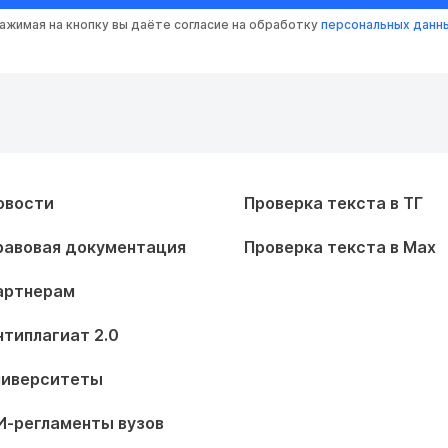
ажимая на кнопку вы даёте согласие на обработку
персональных данн
овости
Проверка текста в ТГ
равовая документация
Проверка текста в Max
артнерам
нтиплагиат 2.0
ниверситеты
И-регламенты вузов