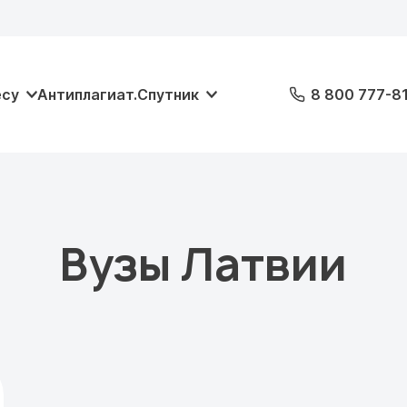
есу
Антиплагиат.Спутник
8 800 777-8
Вузы Латвии