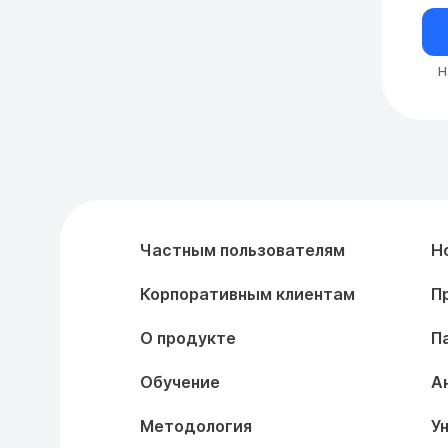
Н
Частным пользователям
Н
Корпоративным клиентам
П
О продукте
П
Обучение
А
Методология
У