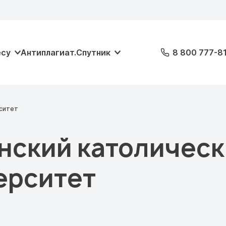
есу
Антиплагиат.Спутник
8 800 777-8
рситет
нский католичес
ерситет