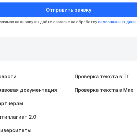
Отправить заявку
ажимая на кнопку вы даёте согласие на обработку
персональных данн
овости
Проверка текста в ТГ
равовая документация
Проверка текста в Max
артнерам
нтиплагиат 2.0
ниверситеты