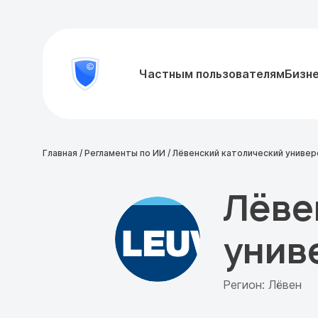
8
Частным пользователям
Бизн
Проверить
800
документ
777-
81-
28
Главная
/
Регламенты по ИИ
/
Лёвенский католический униве
Лёве
унив
Регион: Лёвен