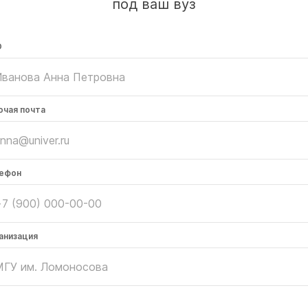
под ваш вуз
О
очая почта
ефон
анизация