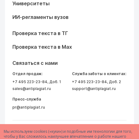
Университеты
ИИ-регламенты вузов
Проверка текста в ТГ
Проверка текста в Max
Связаться с нами
Отдел продаж:
Служба заботы о клиентах:
+7 495 223-23-84
, Доб. 1
+7 495 223-23-84
, Доб. 2
sales@antiplagiat.ru
support@antiplagiat.ru
Пресс-служба
pr@antiplagiat.ru
Мы используем cookies («куки») и подобные им технологии для того,
чтобы у Вас сложилось наилучшее впечатление о работе нашего