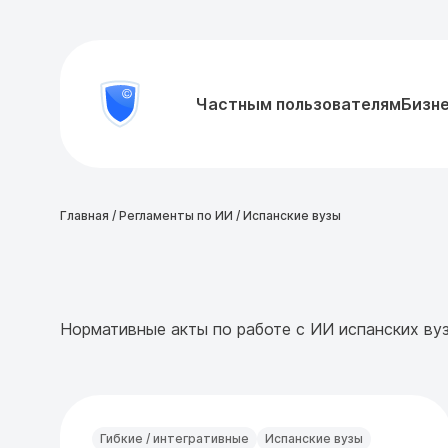
8
Частным пользователям
Бизн
Проверить
800
документ
777-
81-
28
Главная
/
Регламенты по ИИ
/
Испанские вузы
Нормативные акты по работе с ИИ испанских ву
Гибкие / интегративные
Испанские вузы