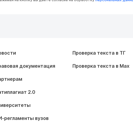
овости
Проверка текста в ТГ
равовая документация
Проверка текста в Max
артнерам
нтиплагиат 2.0
ниверситеты
И-регламенты вузов