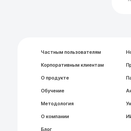
Частным пользователям
Н
Корпоративным клиентам
П
О продукте
П
Обучение
А
Методология
У
О компании
И
Блог