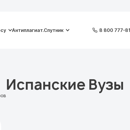
есу
Антиплагиат.Спутник
8 800 777-8
Испанские Вузы
зов