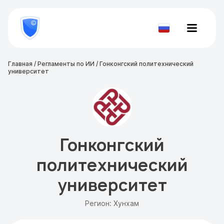
8
800
777-
Проверить
81-
документ
28
Главная
/
Регламенты по ИИ
/
Гонконгский политехнический
университет
Гонконгский
политехнический
университет
Регион: Хунхам