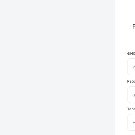
ФИ
Раб
Тел