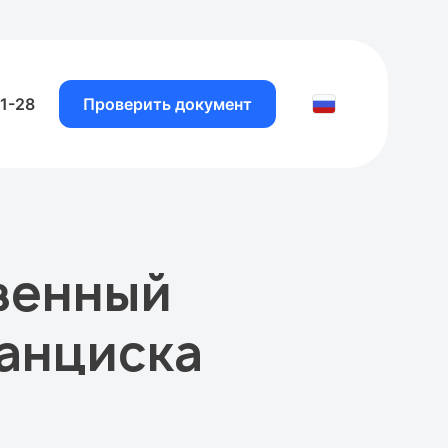
81-28
Проверить документ
венный
анциска