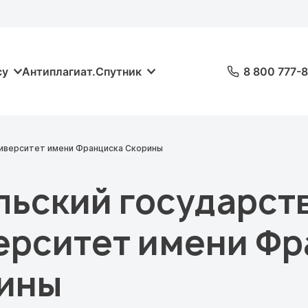
су
Антиплагиат.Спутник
8 800 777-
ниверситет имени Франциска Скорины
льский государст
ерситет имени Фр
ины