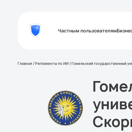
8
Частным пользователям
Бизне
Проверить
800
документ
777-
81-
28
Главная
/
Регламенты по ИИ
/
Гомельский государственный у
Гоме
унив
Скор