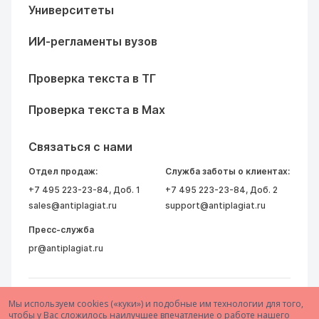
Университеты
ИИ-регламенты вузов
Проверка текста в ТГ
Проверка текста в Max
Связаться с нами
Отдел продаж:
Служба заботы о клиентах:
+7 495 223-23-84
, Доб. 1
+7 495 223-23-84
, Доб. 2
sales@antiplagiat.ru
support@antiplagiat.ru
Пресс-служба
pr@antiplagiat.ru
Мы используем cookies («куки») и подобные им технологии для того,
чтобы у Вас сложилось наилучшее впечатление о работе нашего