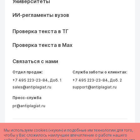
Университеты
ИИ-регламенты вузов
Проверка текста в ТГ
Проверка текста в Max
Связаться с нами
Отдел продаж:
Служба заботы о клиентах:
+7 495 223-23-84
, Доб. 1
+7 495 223-23-84
, Доб. 2
sales@antiplagiat.ru
support@antiplagiat.ru
Пресс-служба
pr@antiplagiat.ru
Мы используем cookies («куки») и подобные им технологии для того,
чтобы у Вас сложилось наилучшее впечатление о работе нашего