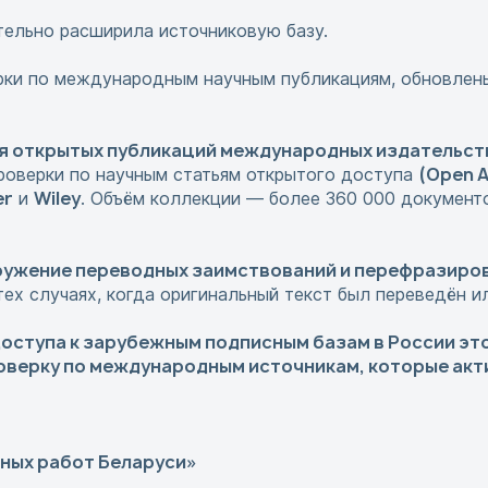
тельно расширила источниковую базу.
рки по международным научным публикациям, обновлен
ия открытых публикаций международных издательст
(Open 
роверки по научным статьям открытого доступа
er
Wiley
и
. Объём коллекции — более 360 000 документ
ужение переводных заимствований и перефразиро
ех случаях, когда оригинальный текст был переведён и
доступа к зарубежным подписным базам в России эт
оверку по международным источникам, которые ак
чных работ Беларуси»