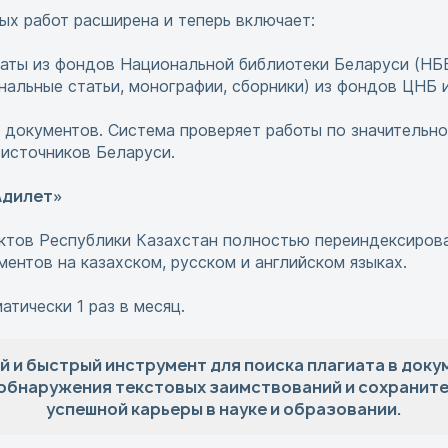
ых работ расширена и теперь включает:
аты из фондов Национальной библиотеки Беларуси (НББ
нальные статьи, монографии, сборники) из фондов ЦНБ 
документов. Система проверяет работы по значительн
источников Беларуси.
Адилет»
ктов Республики Казахстан полностью переиндексирова
ентов на казахском, русском и английском языках.
тически 1 раз в месяц.
й и быстрый инструмент для поиска плагиата в доку
обнаружения текстовых заимствований и сохранит
успешной карьеры в науке и образовании.