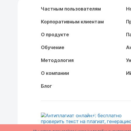
Частным пользователям
Н
Корпоративным клиентам
П
О продукте
П
Обучение
А
Методология
У
О компании
И
Блог