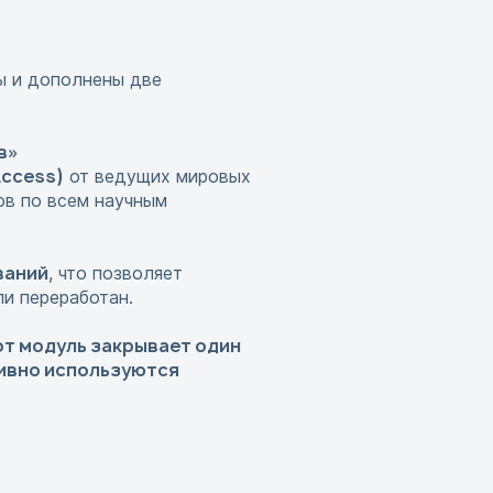
ы и дополнены две
в»
Access)
от ведущих мировых
ов по всем научным
ваний
, что позволяет
ли переработан.
от модуль закрывает один
тивно используются