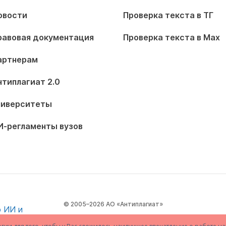
овости
Проверка текста в ТГ
равовая документация
Проверка текста в Max
артнерам
нтиплагиат 2.0
ниверситеты
И-регламенты вузов
© 2005–2026 АО «Антиплагиат»