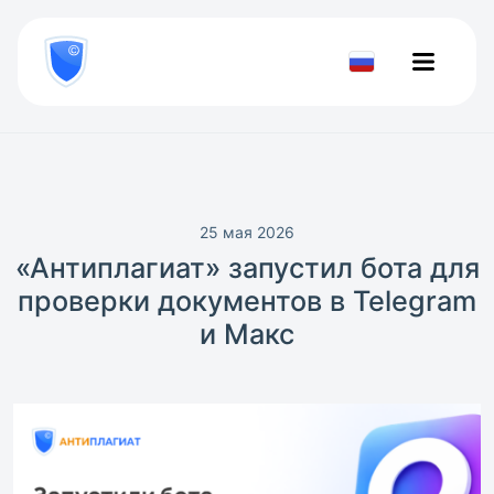
8
800
777-
Проверить
81-
документ
28
25 мая 2026
«Антиплагиат» запустил бота для
проверки документов в Telegram
и Mакс