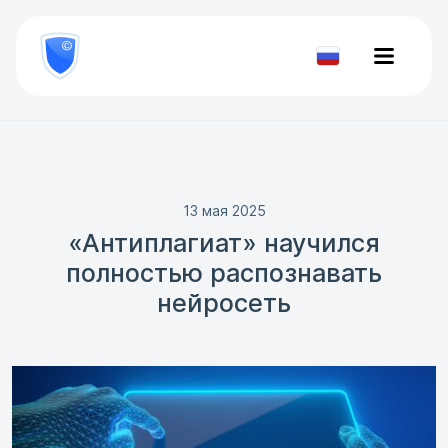
8
800
777-
Проверить
81-
документ
28
13 мая 2025
«Антиплагиат» научился
полностью распознавать
нейросеть