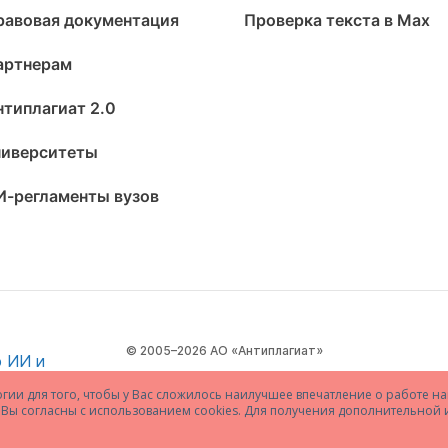
равовая документация
Проверка текста в Max
артнерам
нтиплагиат 2.0
ниверситеты
И-регламенты вузов
© 2005–2026 АО «Антиплагиат»
огии для того, чтобы у Вас сложилось наилучшее впечатление о работе на
то Вы согласны с использованием cookies. Для получения дополнительно