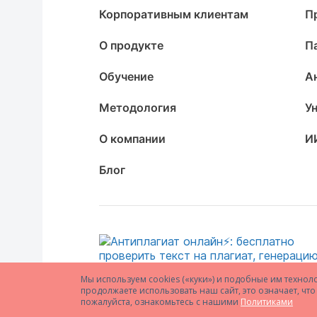
Корпоративным клиентам
П
О продукте
П
Обучение
А
Методология
У
О компании
И
Блог
Мы используем cookies («куки») и подобные им технол
продолжаете использовать наш сайт, это означает, ч
пожалуйста, ознакомьтесь с нашими
Политиками