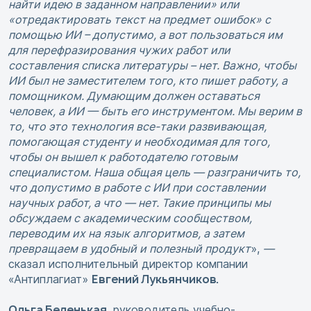
найти идею в заданном направлении» или
«отредактировать текст на предмет ошибок» с
помощью ИИ – допустимо, а вот пользоваться им
для перефразирования чужих работ или
составления списка литературы – нет. Важно, чтобы
ИИ был не заместителем того, кто пишет работу, а
помощником. Думающим должен оставаться
человек, а ИИ — быть его инструментом. Мы верим в
то, что это технология все-таки развивающая,
помогающая студенту и необходимая для того,
чтобы он вышел к работодателю готовым
специалистом. Наша общая цель — разграничить то,
что допустимо в работе с ИИ при составлении
научных работ, а что — нет. Такие принципы мы
обсуждаем с академическим сообществом,
переводим их на язык алгоритмов, а затем
превращаем в удобный и полезный продукт
»,
—
сказал исполнительный директор компании
Евгений Лукьянчиков.
«Антиплагиат»
Ольга Беленькая
, руководитель учебно-