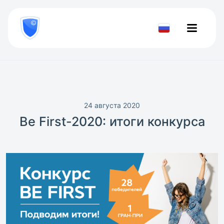
8
800
777-
Проверить
81-
документ
28
24 августа 2020
Bе First-2020: итоги конкурса