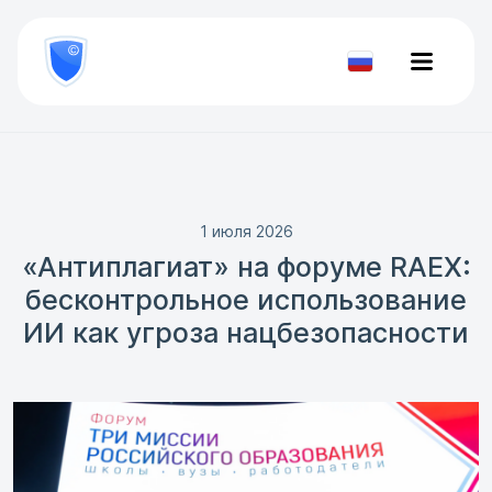
8
800
777-
Проверить
81-
документ
28
1 июля 2026
«Антиплагиат» на форуме RAEX:
бесконтрольное использование
ИИ как угроза нацбезопасности