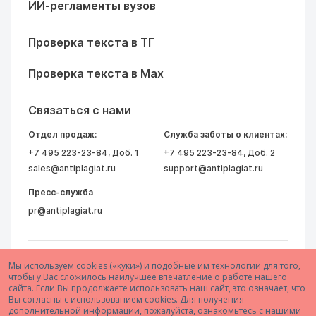
ИИ-регламенты вузов
Проверка текста в ТГ
Проверка текста в Max
Связаться с нами
Отдел продаж:
Служба заботы о клиентах:
+7 495 223-23-84
, Доб. 1
+7 495 223-23-84
, Доб. 2
sales@antiplagiat.ru
support@antiplagiat.ru
Пресс-служба
pr@antiplagiat.ru
Мы используем cookies («куки») и подобные им технологии для того,
чтобы у Вас сложилось наилучшее впечатление о работе нашего
сайта. Если Вы продолжаете использовать наш сайт, это означает, что
Вы согласны с использованием cookies. Для получения
дополнительной информации, пожалуйста, ознакомьтесь с нашими