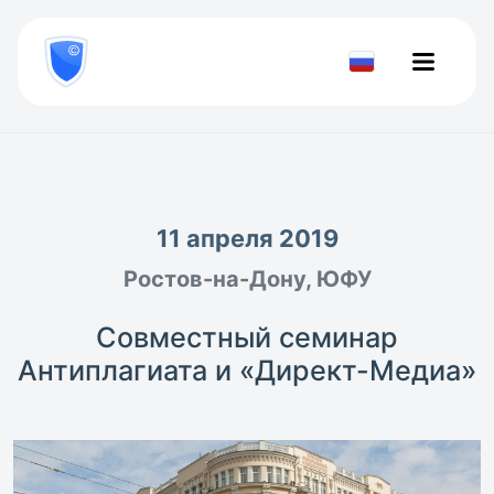
8
800
777-
Проверить
81-
документ
28
11 апреля 2019
Ростов-на-Дону, ЮФУ
Совместный семинар
Антиплагиата и «Директ-Медиа»