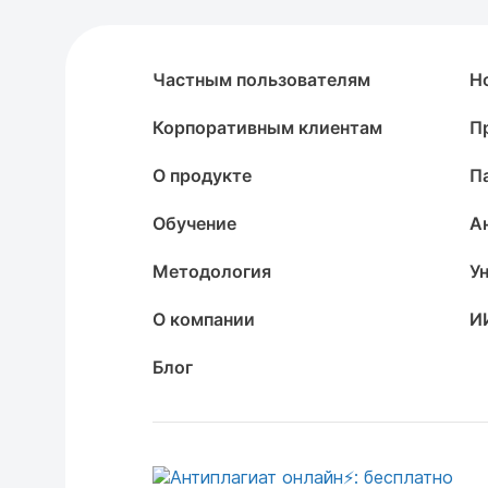
Частным пользователям
Н
Корпоративным клиентам
П
О продукте
П
Обучение
А
Методология
У
О компании
И
Блог