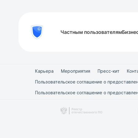
8
Частным пользователям
Бизне
Проверить
800
документ
777-
81-
28
Карьера
Мероприятия
Пресс-кит
Конт
Пользовательское соглашение о предоставлен
Пользовательское соглашение о предоставлен