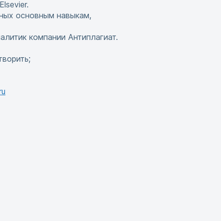
sevier.
еных основным навыкам,
алитик компании Антиплагиат.
творить;
ru