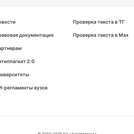
овости
Проверка текста в ТГ
равовая документация
Проверка текста в Max
артнерам
нтиплагиат 2.0
ниверситеты
И-регламенты вузов
© 2005–2026 АО «Антиплагиат»