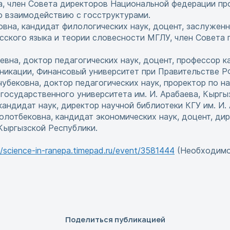
а, член Совета директоров Национальной федерации пр
по взаимодействию с госструктурами.
вна, кандидат филологических наук, доцент, заслужен
ского языка и теории словесности МГЛУ, член Совета 
вна, доктор педагогических наук, доцент, профессор к
икации, Финансовый университет при Правительстве Р
убековна, доктор педагогических наук, проректор по н
государственного университета им. И. Арабаева, Кыргы
андидат наук, директор научной библиотеки КГУ им. И. 
лотбековна, кандидат экономических наук, доцент, ди
Кыргызской Республики.
//science-in-ranepa.timepad.ru/event/3581444
(Необходимо 
Поделиться публикацией