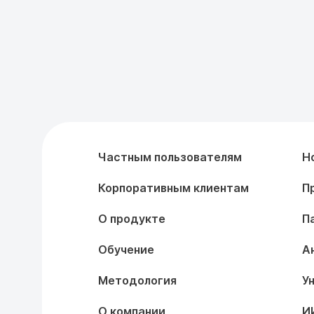
Частным пользователям
Н
Корпоративным клиентам
П
О продукте
П
Обучение
А
Методология
У
О компании
И