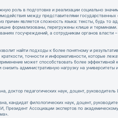
ажную роль в подготовке и реализации социально значи
имодействия между представителями государственных с
из причин является сложность языка: тексты, будь то 
злишне формализованы, перегружены клише и терминами.
ованиях госучреждений, а сотрудникам органов власти –
зволит найти подходы к более понятному и результати
 краткости, точности и информативности, которые лежа
х применение может способствовать более эффективной 
и снизить административную нагрузку на университеты и
на, доктор педагогических наук, доцент, руководитель
на, кандидат филологических наук, доцент, руководит
И, Президент Ассоциации экспертов по академическом
ма».