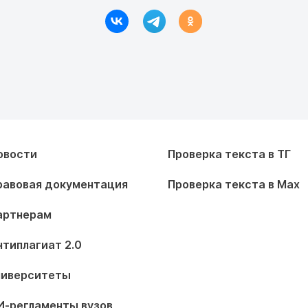
овости
Проверка текста в ТГ
равовая документация
Проверка текста в Max
артнерам
нтиплагиат 2.0
ниверситеты
И-регламенты вузов