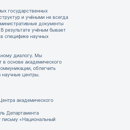
мых государственных
труктур и учёными не всегда
административные документы
 В результате учёным бывает
 в специфике научных
вному диалогу. Мы
т в основе академического
коммуникации, облегчить
 научные центры.
 Центра академического
ель Департамента
у письму «Национальный