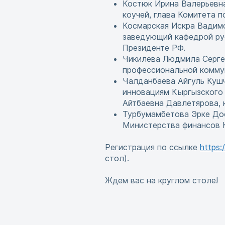
Костюк Ирина Валерьевн
коучей, глава Комитета 
Космарская Искра Вадимо
заведующий кафедрой рус
Президенте РФ.
Чикилева Людмила Сергее
профессиональной коммун
Чалданбаева Айгуль Кушч
инновациям Кыргызского 
Айтбаевна Давлетярова, к
Турбумамбетова Эрке Доо
Министерства финансов 
Регистрация по ссылке
https:
стол).
Ждем вас на круглом столе!