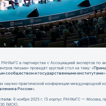
 РАНХиГС в партнерстве с Ассоциацией экспертов по а
Принц
нтров письма» проведёт круглый стол на тему: «
ым сообществом и государственными институтами
»
ках научно-практической конференции международной к
вления в России
».
стола:
6 ноября 2025 г. (5 корпус РАНХиГС — Москва, пр-
.30 (МСК).