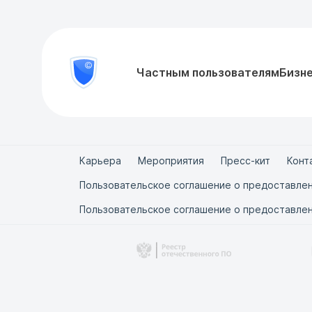
8
Частным пользователям
Бизн
Проверить
800
документ
777-
81-
28
Карьера
Мероприятия
Пресс-кит
Конт
Пользовательское соглашение о предоставлен
Пользовательское соглашение о предоставлен