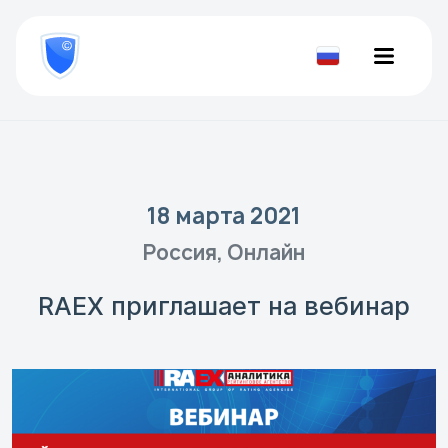
8
800
777-
Проверить
81-
документ
28
18 марта 2021
Россия, Онлайн
RAEX приглашает на вебинар