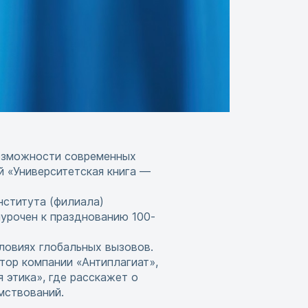
возможности современных
й «Университетская книга —
нститута (филиала)
урочен к празднованию 100-
ловиях глобальных вызовов.
тор компании «Антиплагиат»,
 этика», где расскажет о
мствований.