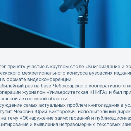
ег принять участие в круглом столе «Книгоиздание и 
волжского межрегионального конкурса вузовских издани
я в формате видеоконференции.
юбилейный раз на базе Чебоксарского кооперативного и
операции журналом «Университетская КНИГА» и был при
вашской автономной области.
суждение самых актуальных проблем книгоиздания в ус
тупит Чехович Юрий Викторович, исполнительный дирек
д на тему «Обнаружение заимствований и публикационная
цитирования и выявления неправомерных текстовых заи
.