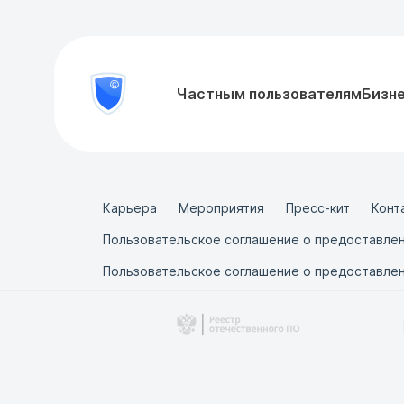
8
Частным пользователям
Бизн
Проверить
800
документ
777-
81-
28
Карьера
Мероприятия
Пресс-кит
Конт
Пользовательское соглашение о предоставлен
Пользовательское соглашение о предоставлен