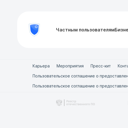
8
Частным пользователям
Бизн
Проверить
800
документ
777-
81-
28
Карьера
Мероприятия
Пресс-кит
Конт
Пользовательское соглашение о предоставлен
Пользовательское соглашение о предоставлен