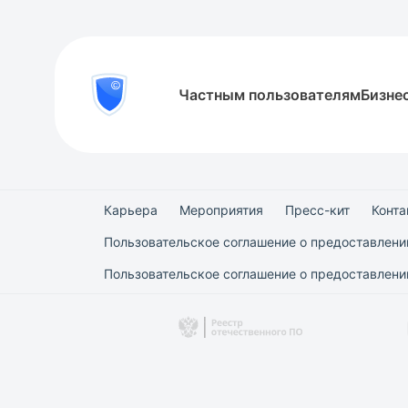
8
Частным пользователям
Бизне
Проверить
800
документ
777-
81-
28
Карьера
Мероприятия
Пресс-кит
Конта
Пользовательское соглашение о предоставлени
Пользовательское соглашение о предоставлении