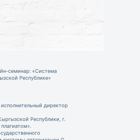
айн-семинар: «Система
гызской Республике»
, исполнительный директор
ыргызской Республики, г.
 плагиатом».
осударственного
ии системы авторизации G