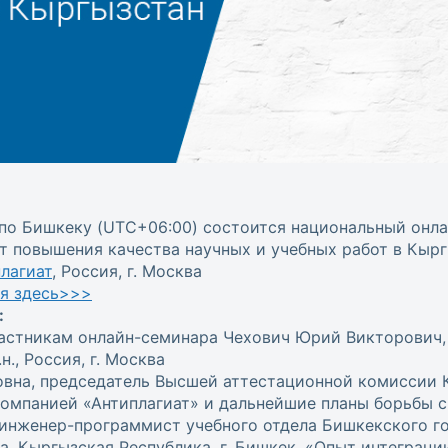
0 по Бишкеку (UTC+06:00) состоится национальный онл
нт повышения качества научных и учебных работ в Кыр
лагиат
, Россия, г. Москва
ия здесь>>>
:
участникам онлайн-семинара Чехович Юрий Викторович
н., Россия, г. Москва
овна, председатель Высшей аттестационной комиссии К
омпанией «Антиплагиат» и дальнейшие планы борьбы с
, инженер-программист учебного отдела Бишкекского г
ва, Кыргызская Республика, г. Бишкек. «Опыт интеграц