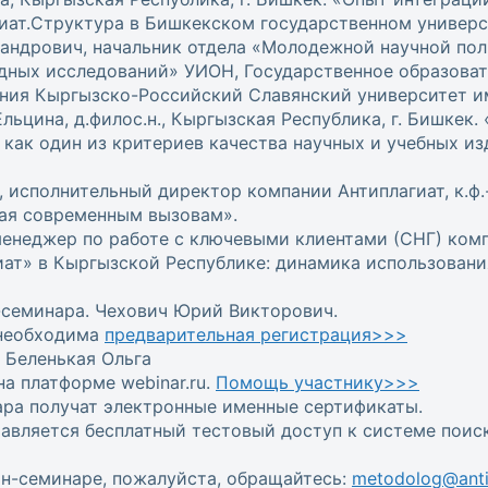
агиат.Структура в Бишкекском государственном универс
андрович, начальник отдела «Молодежной научной пол
ных исследований» УИОН, Государственное образова
ния Кыргызско-Российский Славянский университет и
льцина, д.филос.н., Кыргызская Республика, г. Бишкек
 как один из критериев качества научных и учебных и
исполнительный директор компании Антиплагиат, к.ф.-м
чая современным вызовам».
менеджер по работе с ключевыми клиентами (СНГ) компа
иат» в Кыргызской Республике: динамика использовани
н-семинара. Чехович Юрий Викторович.
 необходима
предварительная регистрация>>>
 Беленькая Ольга
на платформе webinar.ru.
Помощь участнику>>>
ара получат электронные именные сертификаты.
вляется бесплатный тестовый доступ к системе поис
йн-семинаре, пожалуйста, обращайтесь:
metodolog@antil