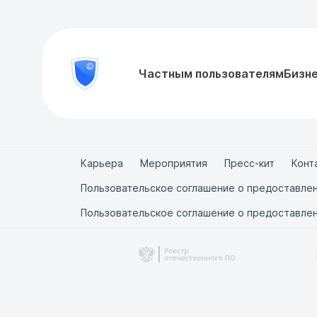
8
Частным пользователям
Бизн
Проверить
800
документ
777-
81-
28
Карьера
Мероприятия
Пресс-кит
Конт
Пользовательское соглашение о предоставлен
Пользовательское соглашение о предоставлен