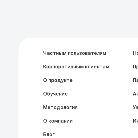
Частным пользователям
Н
Корпоративным клиентам
П
О продукте
П
Обучение
А
Методология
У
О компании
И
Блог