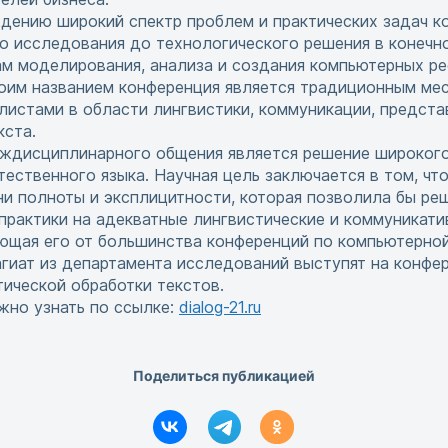
дению широкий спектр проблем и практических задач к
го исследования до технологического решения в конечн
м моделирования, анализа и создания компьютерных рес
оим названием конференция является традиционным мес
истами в области лингвистики, коммуникации, представ
кста.
еждисциплинарного общения является решение широкого
ественного языка. Научная цель заключается в том, чт
ни полноты и эксплицитности, которая позволила бы ре
практики на адекватные лингвистические и коммуникат
ющая его от большинства конференций по компьютерной
гиат из департамента исследований выступят на конфер
тической обработки текстов.
жно узнать по ссылке:
dialog-21.ru
Поделиться публикацией