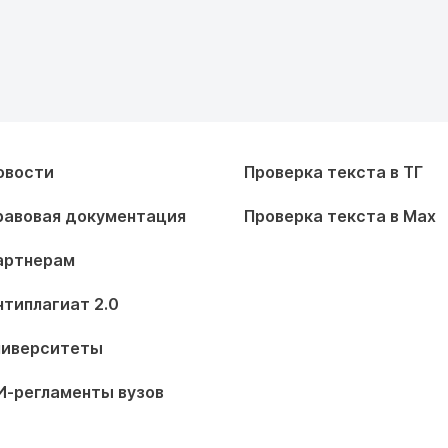
овости
Проверка текста в ТГ
равовая документация
Проверка текста в Max
артнерам
нтиплагиат 2.0
ниверситеты
И-регламенты вузов