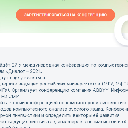
ройдёт 27-я международная конференция по компьютерно
м «Диалог – 2021».
дут еще уточняться.
ддержке ведущих российских университетов (МГУ, МФТИ
МГУ). Организует конференцию компания ABBYY. Инфор
ыми СМИ.
й в России конференцией по компьютерной лингвистик
дов компьютерного анализа русского языка. Конферен
рной лингвистики и определить векторы её развития.
ет ведущих лингвистов, инженеров, специалистов в об
елей бизнеса.