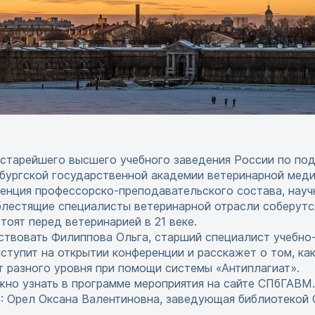
х старейшего высшего учебного заведения России по по
бургской государственной академии ветеринарной ме
енция профессорско-преподавательского состава, науч
блестящие специалисты ветеринарной отрасли соберутс
тоят перед ветеринарией в 21 веке.
ствовать Филиппова Ольга, старший специалист учебно
ыступит на открытии конференции и расскажет о том, ка
т разного уровня при помощи системы «Антиплагиат».
но узнать в программе мероприятия на сайте СПбГАВМ.
 Орел Оксана Валентиновна, заведующая библиотекой 