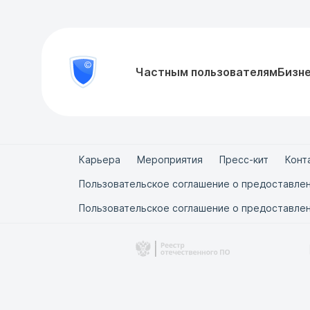
8
Частным пользователям
Бизн
Проверить
800
документ
777-
81-
28
Карьера
Мероприятия
Пресс-кит
Конт
Пользовательское соглашение о предоставлен
Пользовательское соглашение о предоставлен