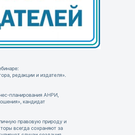
ебинаре:
ора, редакции и издателя».
нес-планирования АНРИ,
ошения», кандидат
зличную правовую природу и
вторы всегда сохраняют за
гулирует случаи создания