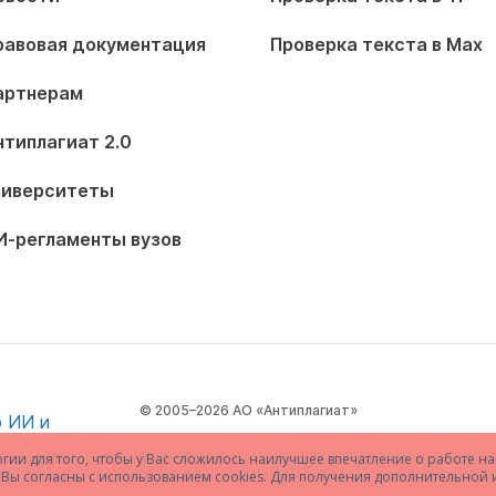
равовая документация
Проверка текста в Max
артнерам
нтиплагиат 2.0
ниверситеты
И-регламенты вузов
© 2005–2026 АО «Антиплагиат»
огии для того, чтобы у Вас сложилось наилучшее впечатление о работе на
то Вы согласны с использованием cookies. Для получения дополнительно