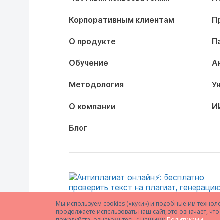
Корпоративным клиентам
П
О продукте
П
Обучение
А
Методология
У
О компании
И
Блог
Мы используем cookies («куки») и подобные им технол
продолжаете использовать наш сайт, это означает, ч
пожалуйста, ознакомьтесь с нашими
Политиками