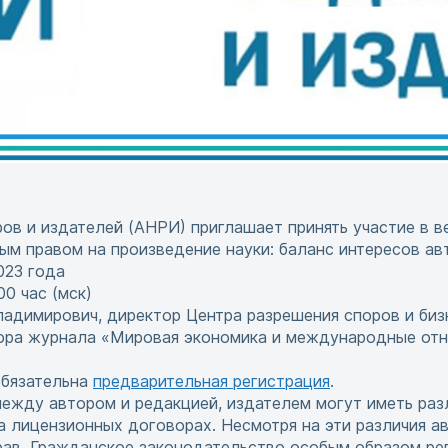
ов и издателей (АНРИ) приглашает принять участие в в
м правом на произведение науки: баланс интересов авт
2023 года
00 час (мск)
димирович, директор Центра разрешения споров и биз
тора журнала «Мировая экономика и международные отн
обязательна
предварительная регистрация
.
ежду автором и редакцией, издателем могут иметь ра
а лицензионных договорах. Несмотря на эти различия а
ав. Гражданское законодательство особым образом ре