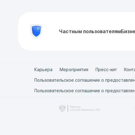
8
Частным пользователям
Бизн
Проверить
800
документ
777-
81-
28
Карьера
Мероприятия
Пресс-кит
Конт
Пользовательское соглашение о предоставлен
Пользовательское соглашение о предоставлен