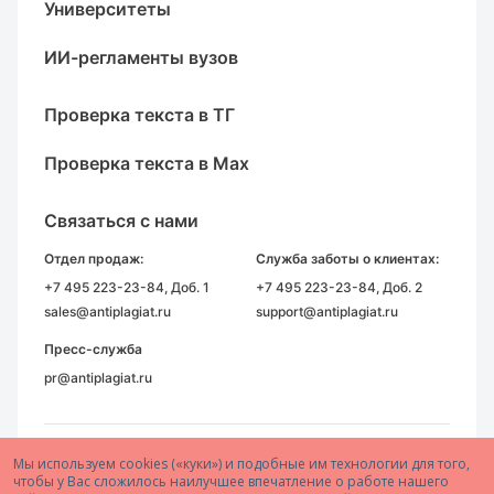
Университеты
ИИ-регламенты вузов
Проверка текста в ТГ
Проверка текста в Max
Связаться с нами
Отдел продаж:
Служба заботы о клиентах:
+7 495 223-23-84
, Доб. 1
+7 495 223-23-84
, Доб. 2
sales@antiplagiat.ru
support@antiplagiat.ru
Пресс-служба
pr@antiplagiat.ru
Мы используем cookies («куки») и подобные им технологии для того,
чтобы у Вас сложилось наилучшее впечатление о работе нашего