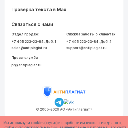
Проверка текста в Max
Связаться с нами
Отдел продаж:
Служба заботы о клиентах:
+7 495 223-23-84
, Доб. 1
+7 495 223-23-84
, Доб. 2
sales@antiplagiat.ru
support@antiplagiat.ru
Пресс-служба
pr@antiplagiat.ru
© 2005–2026 АО «Антиплагиат»
Мы используем cookies («куки») и подобные им технологии для того,
чтобы у Вас сложилось наилучшее впечатление о работе нашего сайта.