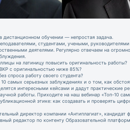
 в дистанционном обучении — непростая задача.
еподавателями, студентами, учеными, руководителями
рственными деятелями. Регулярно отвечаем на огромн
аблуждения.
ллицы на латиницу повысить оригинальность работы?
ВКР с оригинальностью ниже 85%?
ез спроса работу своего студента?
10 самых серьезных заблуждениях и о том, как обстоя
делятся интересными кейсами и дадут практические р
аучной работы. Приходите на наш вебинар «Топ-10 са
публикационной этике: как создавать и проверять цифр
ельный директор компании «Антиплагиат», кандидат 
вный редактор по контенту Образовательной платформ