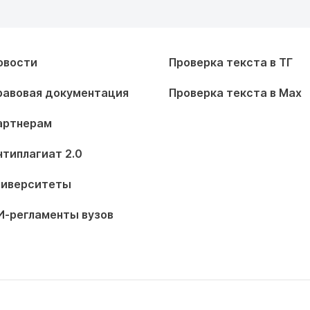
овости
Проверка текста в ТГ
равовая документация
Проверка текста в Max
артнерам
нтиплагиат 2.0
ниверситеты
И-регламенты вузов