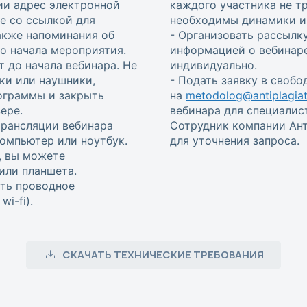
ии адрес электронной
каждого участника не т
е со ссылкой для
необходимы динамики и 
также напоминания об
- Организовать рассылку
 до начала мероприятия.
информацией о вебинаре
т до начала вебинара. Не
индивидуально.
ки или наушники,
- Подать заявку в своб
ограммы и закрыть
на
metodolog@antiplagiat
ере.
вебинара для специалис
трансляции вебинара
Сотрудник компании Ант
омпьютер или ноутбук.
для уточнения запроса.
, вы можете
или планшета.
ть проводное
i-fi).
СКАЧАТЬ ТЕХНИЧЕСКИЕ ТРЕБОВАНИЯ