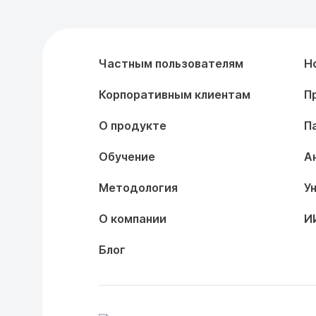
Частным пользователям
Н
Корпоративным клиентам
П
О продукте
П
Обучение
А
Методология
У
О компании
И
Блог