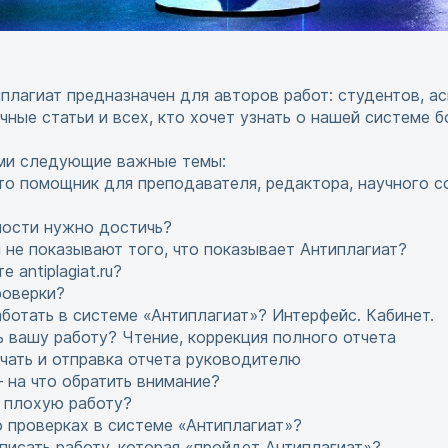
плагиат предназначен для авторов работ: студентов, ас
чные статьи и всех, кто хочет узнать о нашей системе 
ами следующие важные темы:
то помощник для преподавателя, редактора, научного с
ности нужно достичь?
 не показывают того, что показывает Антиплагиат?
 antiplagiat.ru?
роверки?
аботать в системе «Антиплагиат»? Интерфейс. Кабинет.
ь вашу работу? Чтение, коррекция полного отчета
ечать и отправка отчета руководителю
 на что обратить внимание?
 плохую работу?
 проверках в системе «Антиплагиат»?
писать работу, которая «пройдет Антиплагиат»?