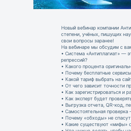
Новый вебинар компании Анти
степени, учёных, пишущих нау
свои вопросы заранее!
На вебинаре мы обсудим с в
• Система «Антиплагиат» — э
репрессий?
• Какого процента оригиналь
• Почему бесплатные сервисы
• Какой тариф выбрать на сайте
• От чего зависит точности п
• Как зарегистрироваться и р
• Как эксперт будет проверят
• Выгрузка отчета, QR-код, п
• Самостоятельная проверка –
• Почему «обходы» не спасут
• Какие существуют «мифы» о
• Что нужно делать, чтобы на