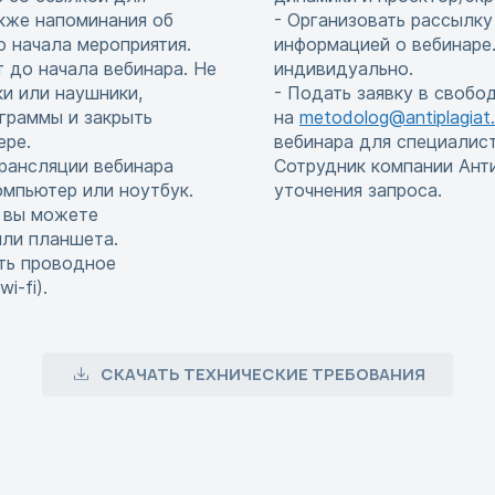
акже напоминания об
- Организовать рассылку
до начала мероприятия.
информацией о вебинаре.
т до начала вебинара. Не
индивидуально.
и или наушники,
- Подать заявку в свобо
граммы и закрыть
на
metodolog@antiplagiat.
ере.
вебинара для специалис
рансляции вебинара
Сотрудник компании Ант
мпьютер или ноутбук.
уточнения запроса.
, вы можете
или планшета.
ть проводное
i-fi).
СКАЧАТЬ ТЕХНИЧЕСКИЕ ТРЕБОВАНИЯ