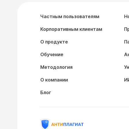
Частным пользователям
Н
Корпоративным клиентам
П
О продукте
П
Обучение
А
Методология
У
О компании
И
Блог