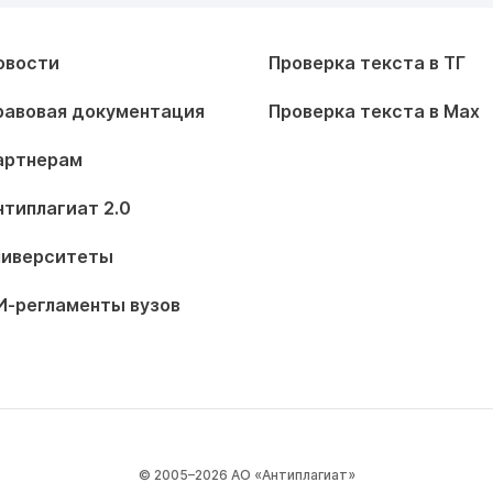
овости
Проверка текста в ТГ
равовая документация
Проверка текста в Max
артнерам
нтиплагиат 2.0
ниверситеты
И-регламенты вузов
© 2005–2026 АО «Антиплагиат»