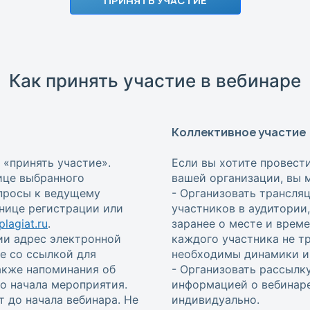
ПРИНЯТЬ УЧАСТИЕ
Как принять участие в вебинаре
Коллективное участие
 «принять участие».
Если вы хотите провест
ице выбранного
вашей организации, вы 
опросы к ведущему
- Организовать трансля
анице регистрации или
участников в аудитории
lagiat.ru
.
заранее о месте и врем
ии адрес электронной
каждого участника не т
е со ссылкой для
необходимы динамики и 
также напоминания об
- Организовать рассылку
 до начала мероприятия.
информацией о вебинаре
т до начала вебинара. Не
индивидуально.