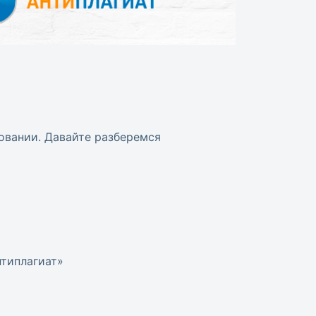
овании. Давайте разберемся
нтиплагиат»