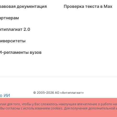
равовая документация
Проверка текста в Max
артнерам
нтиплагиат 2.0
ниверситеты
И-регламенты вузов
© 2005–2026 АО «Антиплагиат»
огии для того, чтобы у Вас сложилось наилучшее впечатление о работе на
то Вы согласны с использованием cookies. Для получения дополнительно