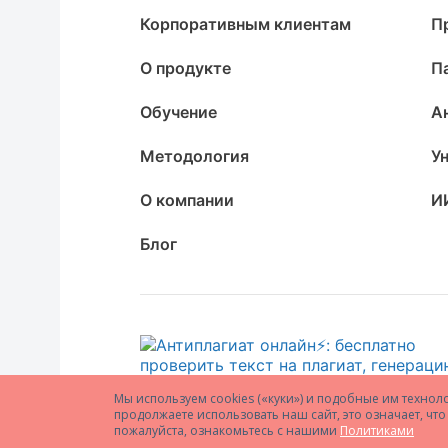
Корпоративным клиентам
П
О продукте
П
Обучение
А
Методология
У
О компании
И
Блог
Мы используем cookies («куки») и подобные им технол
продолжаете использовать наш сайт, это означает, ч
пожалуйста, ознакомьтесь с нашими
Политиками