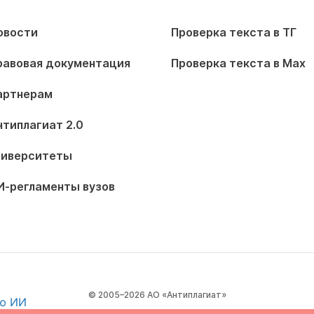
овости
Проверка текста в ТГ
равовая документация
Проверка текста в Max
артнерам
нтиплагиат 2.0
ниверситеты
И-регламенты вузов
© 2005–2026 АО «Антиплагиат»