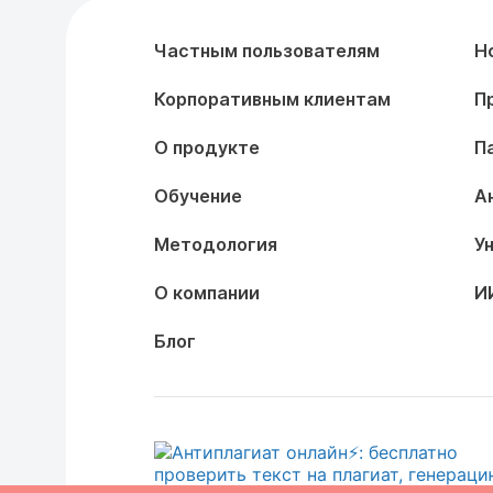
Частным пользователям
Н
Корпоративным клиентам
П
О продукте
П
Обучение
А
Методология
У
О компании
И
Блог