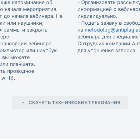
также напоминания об
- Организовать рассылку
 до начала мероприятия.
информацией о вебинаре
т до начала вебинара. Не
индивидуально.
ки или наушники,
- Подать заявку в своб
ограммы и закрыть
на
metodolog@antiplagiat
ере.
вебинара для специалис
трансляции вебинара
Сотрудник компании Ант
омпьютер или ноутбук.
для уточнения запроса.
, вы можете
или планшета.
ть проводное
i-fi).
СКАЧАТЬ ТЕХНИЧЕСКИЕ ТРЕБОВАНИЯ