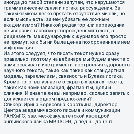
иногда до такой степени запутан, что нарушаются
грамматические связи и логика рассуждения. За
таким языком легко прятать отсутствие мысли, но
если мысль есть, зачем убивать ее ложным
академизмом? Никакой редактор или переводчик
не исправит такой мертворожденный текст, а
рецензенты международных журналов его просто
не примут, как бы ни была ценна похороненная в нем
информация.
Из этого следует, что писать текст нужно сразу
правильно, поэтому на вебинаре мы будем вместе с
вами осваивать инструменты построения здорового
научного текста, такие как такие как стандартная
модель, параллелизм, связность и Булева логика.
Кроме того, вы узнаете о скрытых врагах текста,
таких как номинализация, фрагменты, цепи и
слияния. И знаете ли вы, например, сколько запятых
допускается в одном предложении?
Спикер: Ирина Борисовна Короткина, директор
Центра академического письма и коммуникации
РАНХиГС, зав. межфакультетской кафедрой
английского языка МВШСЭН, д.пед.н., доцент